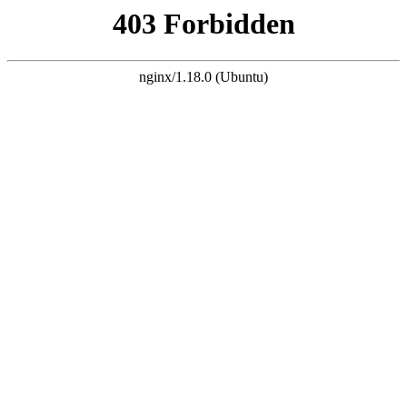



竞技游戏
首页
亚博官网
游戏展示四
热门游戏
更新时间：2018-08-07 15:46:09 点击次数：
248
世界杯投注
亚博体育APP
亚博体育登录
亚博体育注册
开发功能性游戏，对在全球网络游戏市场份额占比近
亚博体育平台
10%的腾讯来说，显然是一个重要节点，对全行业也
立即试玩